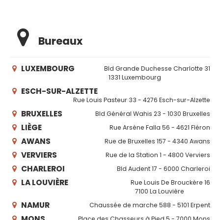
Bureaux
LUXEMBOURG
Bld Grande Duchesse Charlotte 31
1331 Luxembourg
ESCH-SUR-ALZETTE
Rue Louis Pasteur 33 - 4276 Esch-sur-Alzette
BRUXELLES
Bld Général Wahis 23 - 1030 Bruxelles
LIÈGE
Rue Arsène Falla 56 - 4621 Fléron
AWANS
Rue de Bruxelles 157 - 4340 Awans
VERVIERS
Rue de la Station 1 - 4800 Verviers
CHARLEROI
Bld Audent 17 - 6000 Charleroi
LA LOUVIÈRE
Rue Louis De Brouckère 16
7100 La Louvière
NAMUR
Chaussée de marche 588 - 5101 Erpent
MONS
Place des Chasseurs à Pied 5 - 7000 Mons